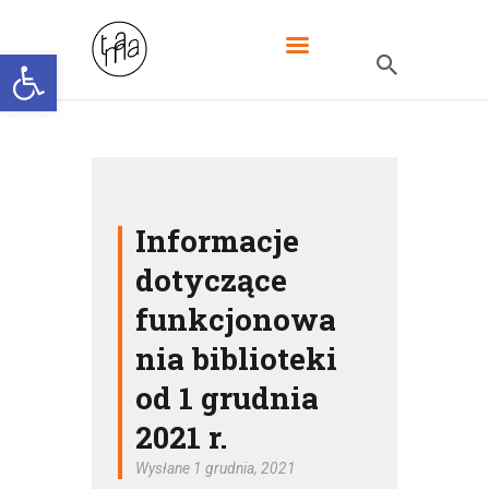
Otwórz pasek narzędzi
DLA CZYTELNIKA
KATALOG ON-LINE
NASZE USŁUGI
Informacje
O NAS
dotyczące
PROJEKTY
funkcjonowa
KONTAKT
nia biblioteki
od 1 grudnia
2021 r.
Wysłane 1 grudnia, 2021