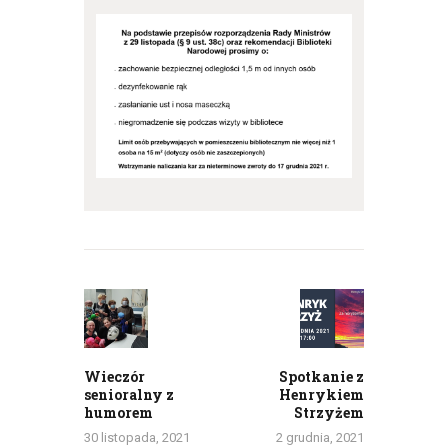
Nawigacja
wpisu
Previous
Next
post:
post:
Wieczór
Spotkanie z
senioralny z
Henrykiem
humorem
Strzyżem
30 listopada, 2021
2 grudnia, 2021