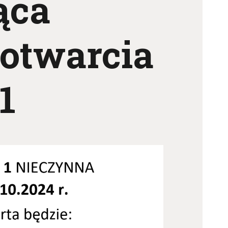
ąca
 otwarcia
 1