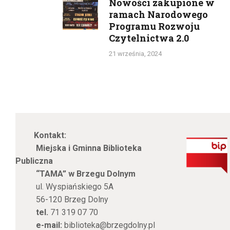
wpisu
Nowości zakupione w
Previous
ramach Narodowego
post:
Programu Rozwoju
Czytelnictwa 2.0
21 września, 2024
Kontakt:
Miejska i Gminna Biblioteka
Publiczna
“TAMA” w Brzegu Dolnym
ul. Wyspiańskiego 5A
56-120 Brzeg Dolny
tel.
71 319 07 70
e-mail:
biblioteka@brzegdolny.pl